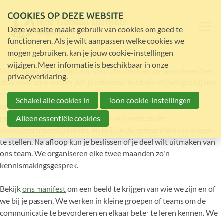
COOKIES OP DEZE WEBSITE
Deze website maakt gebruik van cookies om goed te
functioneren. Als je wilt aanpassen welke cookies we
mogen gebruiken, kan je jouw cookie-instellingen
wijzigen. Meer informatie is beschikbaar in onze
Vrijwilligers zijn onmisbaar voor ons werk en we waarderen hen
privacyverklaring
.
stuk voor stuk enorm. Als je interesse hebt om vrijwilliger bij ons
te worden, kun je je hieronder aanmelden; we nodigen je
Schakel alle cookies in
Toon cookie-instellingen
vervolgens uit voor een kennismakingsgesprek. Tijdens dit
gesprek vertellen we je meer over ons werk en de
Alleen essentiële cookies
vrijwilligersmogelijkheden, en krijg je de gelegenheid om vragen
te stellen. Na afloop kun je beslissen of je deel wilt uitmaken van
ons team. We organiseren elke twee maanden zo'n
kennismakingsgesprek.
Bekijk
ons ​​manifest
om een ​​beeld te krijgen van wie we zijn en of
we bij je passen. We werken in kleine groepen of teams om de
communicatie te bevorderen en elkaar beter te leren kennen. We