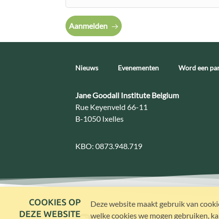
Aanmelden
Nieuws
Evenementen
Word een par
Contact:
Jane Goodall Institute Belgium
Adres:
Rue Keyenveld 66-11
B-1050 Ixelles
KBO:
0873.948.719
COOKIES OP
Deze website maakt gebruik van cookie
DEZE WEBSITE
welke cookies we mogen gebruiken, kan