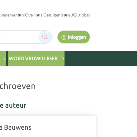
Evenementen
Over ons
Getuigenissen
JGI global
Inloggen
Zoek:
WORD VRIJWILLIGER
schroeven
e auteur
a Bauwens