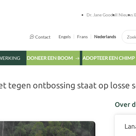
Dr. Jane Goodall
Nieuws
Zoek:
Engels
Frans
Nederlands
Contact
WERKING
DONEER EEN BOOM
ADOPTEER EEN CHIMP
t tegen ontbossing staat op losse 
Over d
Lan