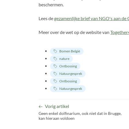
beschermen.
Lees de
gezamenlijke brief van NGO's aan de
Meer over de wet op de website van
Together
Bomen België
nature
Ontbossing
Natuurgesprek
Ontbossing
Natuurgesprek
Vorig artikel
Geen enkel dolfinarium, ook niet dat in Brugge,
kan hieraan voldoen