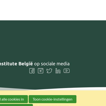
nstitute België
op sociale media
Volg
Volg
Volg
Volg
Volg
ons
ons
ons
ons
ons
Facebook
Instagram
Twitter
LinkedIn
Youtube
 alle cookies in
Toon cookie-instellingen
Preferences
Nieuwsbrief
Algemene voorwaarden