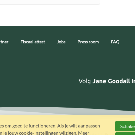
tner
Fiscaal attest
Jobs
Press room
FAQ
Volg
Jane Goodall I
s om goed te functioneren. Als je wilt aanpassen
Schakel
 je jouw cookie-instellingen wijzigen. Meer
Contact
Privacy
Cookie 