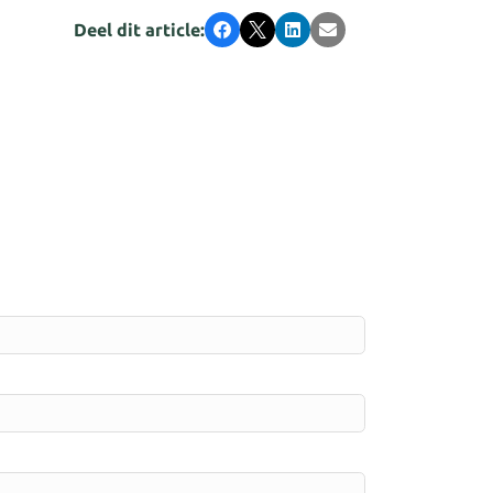
Deel dit article:
Facebook
X
LinkedIn
E-mail