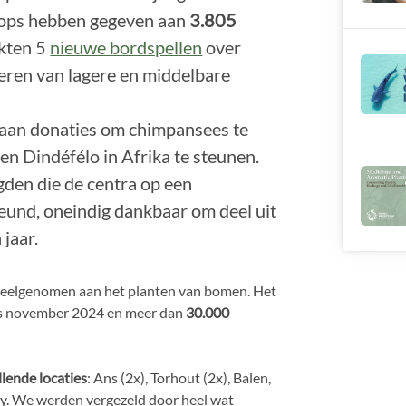
ps hebben gegeven aan
3.805
akten 5
nieuwe bordspellen
over
eren van lagere en middelbare
aan donaties om chimpansees te
 Dindéfélo in Afrika te steunen.
den die de centra op een
eund, oneindig dankbaar om deel uit
 jaar.
t deelgenomen aan het planten van bomen. Het
ds november 2024 en meer dan
30.000
llende locaties
: Ans (2x), Torhout (2x), Balen,
ay. We werden vergezeld door heel wat