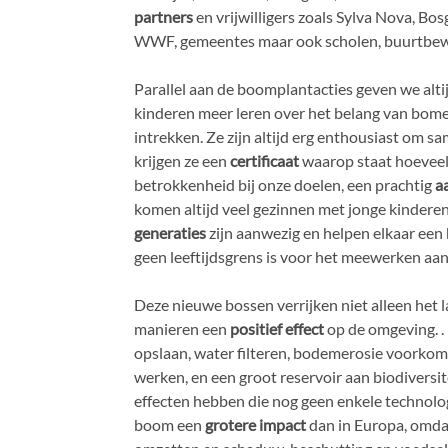
partners
en vrijwilligers zoals Sylva Nova, B
WWF, gemeentes maar ook scholen, buurtbewo
Parallel aan de boomplantacties geven we alti
kinderen meer leren over het belang van bom
intrekken. Ze zijn altijd erg enthousiast om 
krijgen ze een
certificaat
waarop staat hoevee
betrokkenheid bij onze doelen, een prachtig
a
komen altijd veel gezinnen met jonge kindere
generaties
zijn aanwezig en helpen elkaar een
geen leeftijdsgrens is voor het meewerken aan
Deze nieuwe bossen verrijken niet alleen he
manieren een
positief effect
op de omgeving. .
opslaan, water filteren, bodemerosie voorkomen
werken, en een groot reservoir aan biodiversit
effecten hebben die nog geen enkele technolo
boom een
grotere impact
dan in Europa, omda