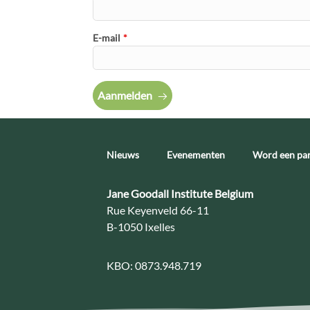
E-mail
*
Aanmelden
Nieuws
Evenementen
Word een par
Contact:
Jane Goodall Institute Belgium
Adres:
Rue Keyenveld 66-11
B-1050 Ixelles
KBO:
0873.948.719