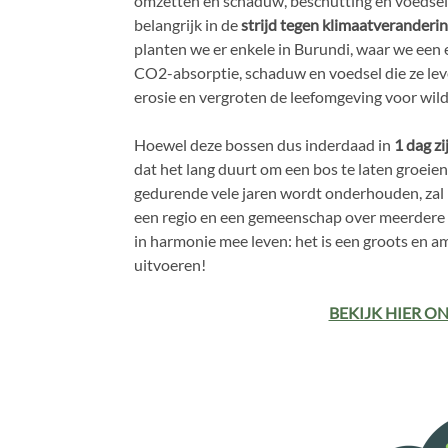
omzetten en schaduw, beschutting en voedsel 
belangrijk in de
strijd tegen klimaatveranderi
planten we er enkele in Burundi, waar we een 
CO2-absorptie, schaduw en voedsel die ze le
erosie en vergroten de leefomgeving voor wil
Hoewel deze bossen dus inderdaad in
1 dag z
dat het lang duurt om een bos te laten groeien
gedurende vele jaren wordt onderhouden, za
een regio en een gemeenschap over meerdere g
in harmonie mee leven: het is een groots en
uitvoeren!
BEKIJK HIER O