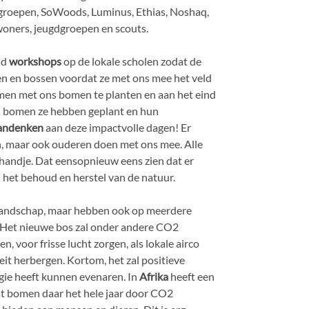
osgroepen, SoWoods, Luminus, Ethias, Noshaq,
ners, jeugdgroepen en scouts.
jd
workshops
op de lokale scholen zodat de
en en bossen voordat ze met ons mee het veld
samen met ons bomen te planten en aan het eind
l bomen ze hebben geplant en hun
andenken
aan deze impactvolle dagen! Er
n, maar ook ouderen doen met ons mee. Alle
 handje. Dat eensopnieuw eens zien dat er
 het behoud en herstel van de natuur.
t landschap, maar hebben ook op meerdere
 Het nieuwe bos zal onder andere CO2
, voor frisse lucht zorgen, als lokale airco
eit herbergen. Kortom, het zal positieve
gie heeft kunnen evenaren. In
Afrika
heeft een
t bomen daar het hele jaar door CO2