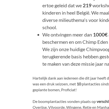
ertoe geleid dat we
219
worksho
kinderen in heel België. We ma
diverse milieuthema's voor kind
school.
We ontvingen meer dan
1000€
beschermen en om Chimp Eden en
We zijn onze huidige Chimpvoog
terugkerende basis hebben gest
te maken van deze missie jaar na
Hartelijk dank aan iedereen die dit jaar heef
was een druk seizoen, met
10
plantacties sin
geplante bomen, Proficiat!
De boomplantacties vonden plaats op
verschi
Overijse, Vilvoorde, Wingene, Retie en Manh