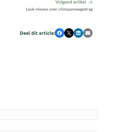
Volgend artikel
Leuk nieuws over chimpanseegedrag
Deel dit article:
Facebook
X
LinkedIn
E-mail