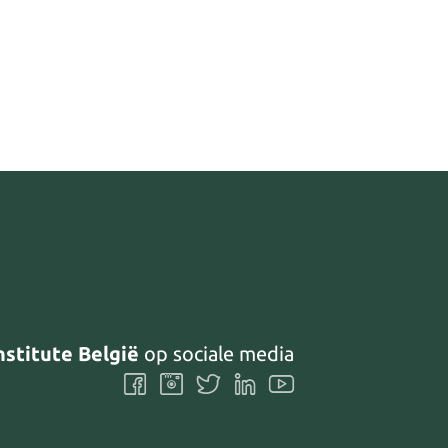
nstitute België
op sociale media
Volg
Volg
Volg
Volg
Volg
ons
ons
ons
ons
ons
Facebook
Instagram
Twitter
LinkedIn
Youtube