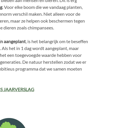
bieden aan mensen en dieren. Dit is erg
ng
. Voor elke boom die we vandaag planten,
enorm verschil maken. Niet alleen voor de
veren, maar ze helpen ook beschermen tegen
de dieren zoals chimpansees.
ijn aangeplant
, is het belangrijk om te beseffen
. Als het in 1 dag wordt aangeplant, maar
l het een toegevoegde waarde hebben voor
eneraties. De natuur herstellen zodat we er
 ambitieus programma dat we samen moeten
NS JAARVERSLAG