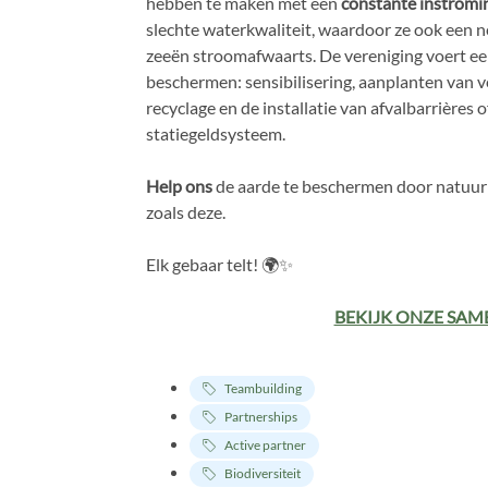
hebben te maken met een
constante instromin
slechte waterkwaliteit, waardoor ze ook een n
zeeën stroomafwaarts. De vereniging voert een
beschermen: sensibilisering, aanplanten van v
recyclage en de installatie van afvalbarrières 
statiegeldsysteem.
Help ons
de aarde te beschermen door natuurb
zoals deze.
Elk gebaar telt! 🌍✨
BEKIJK ONZE SAM
Teambuilding
Partnerships
Active partner
Biodiversiteit