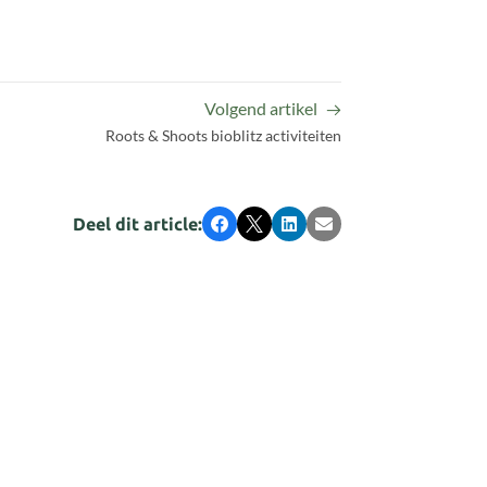
Volgend artikel
Roots & Shoots bioblitz activiteiten
Deel dit article:
Facebook
X
LinkedIn
E-mail