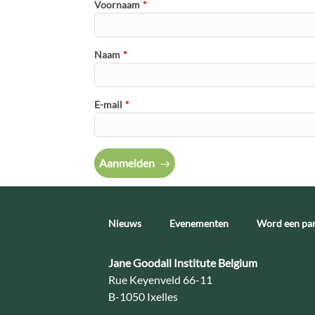
Voornaam
*
Naam
*
E-mail
*
Aanmelden
Nieuws
Evenementen
Word een par
Contact:
Jane Goodall Institute Belgium
Adres:
Rue Keyenveld 66-11
B-1050 Ixelles