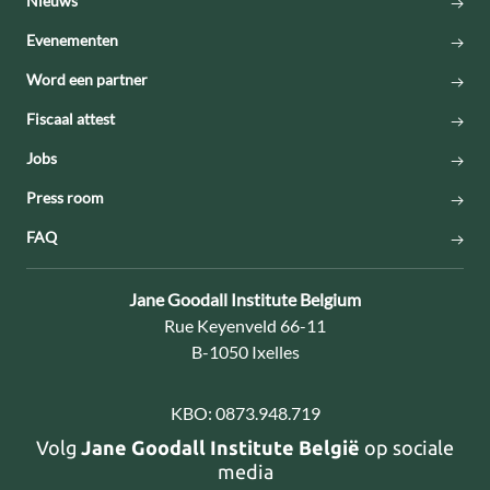
Nieuws
Evenementen
Word een partner
Fiscaal attest
Jobs
Press room
FAQ
Contact:
Jane Goodall Institute Belgium
Adres:
Rue Keyenveld 66-11
B-1050 Ixelles
KBO:
0873.948.719
Volg
Jane Goodall Institute België
op sociale
media