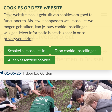
COOKIES OP DEZE WEBSITE
Deze website maakt gebruik van cookies om goed te
functioneren. Als je wilt aanpassen welke cookies we
mogen gebruiken, kan je jouw cookie-instellingen
wijzigen. Meer informatie is beschikbaar in onze
Paula's bestuiversproject
privacyverklaring
.
Schakel alle cookies in
Toon cookie-instellingen
Onze stagiaire lanceerde een R&S project
om bestuivers te beschermen in Brussel.
Alleen essentiële cookies
01-06-25
door
Léa Guitton