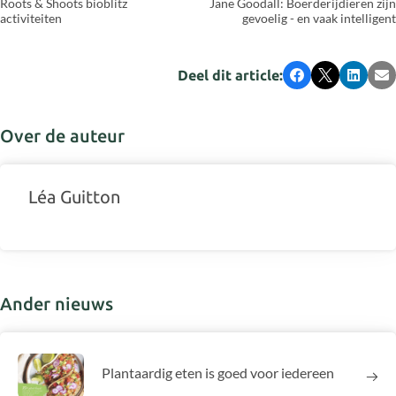
Roots & Shoots bioblitz
Jane Goodall: Boerderijdieren zijn
activiteiten
gevoelig - en vaak intelligent
Deel dit article:
Facebook
X
LinkedI
E-
Over de auteur
Léa Guitton
Ander nieuws
Plantaardig eten is goed voor iedereen