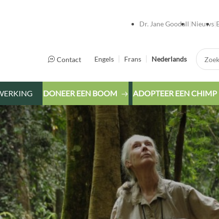
Dr. Jane Goodall
Nieuws
Zoek:
Engels
Frans
Nederlands
Contact
WERKING
DONEER EEN BOOM
ADOPTEER EEN CHIMP