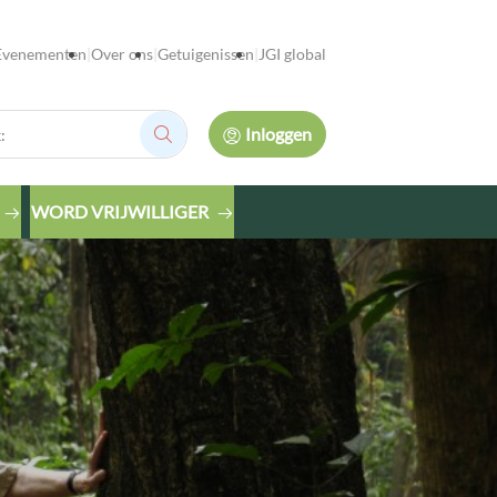
Evenementen
Over ons
Getuigenissen
JGI global
Inloggen
Zoek:
WORD VRIJWILLIGER