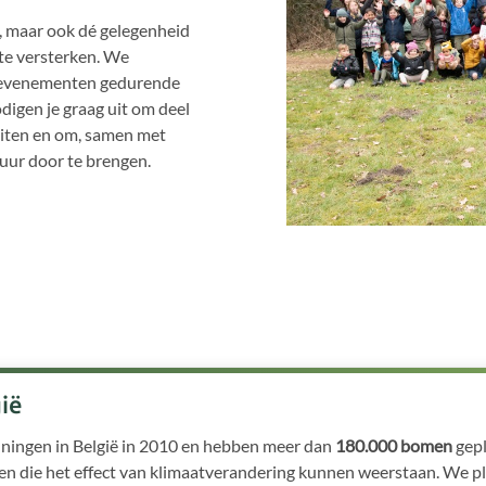
n, maar ook dé gelegenheid
te versterken. We
y'-evenementen gedurende
digen je graag uit om deel
eiten en om, samen met
tuur door te brengen.
ië
ingen in België in 2010 en hebben meer dan
180.000 bomen
gep
 die het effect van klimaatverandering kunnen weerstaan. We p