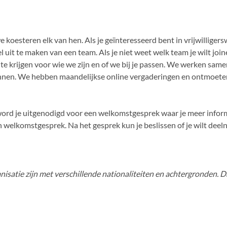
we koesteren elk van hen. Als je geïnteresseerd bent in vrijwilligers
uit te maken van een team. Als je niet weet welk team je wilt joi
te krijgen voor wie we zijn en of we bij je passen. We werken sam
ennen. We hebben maandelijkse online vergaderingen en ontmoeten
r, word je uitgenodigd voor een welkomstgesprek waar je meer infor
welkomstgesprek. Na het gesprek kun je beslissen of je wilt dee
nisatie zijn met verschillende nationaliteiten en achtergronden.