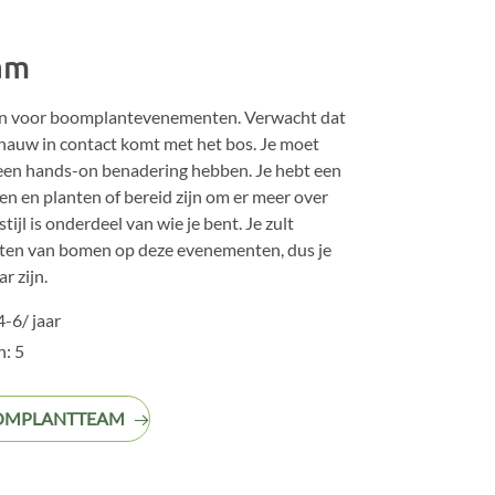
am
n voor boomplantevenementen. Verwacht dat
 nauw in contact komt met het bos. Je moet
 een hands-on benadering hebben. Je hebt een
n en planten of bereid zijn om er meer over
tijl is onderdeel van wie je bent. Je zult
nten van bomen op deze evenementen, dus je
r zijn.
-6/ jaar
: 5
OOMPLANTTEAM