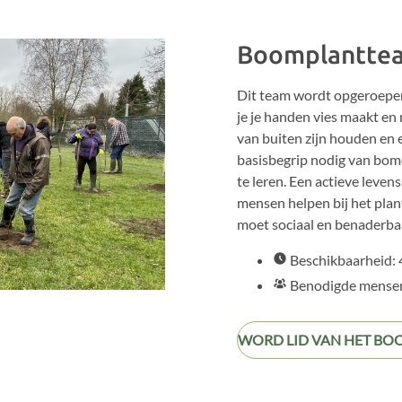
Boomplantte
Dit team wordt opgeroepe
je je handen vies maakt en
van buiten zijn houden en
basisbegrip nodig van bome
te leren. Een actieve levenss
mensen helpen bij het pla
moet sociaal en benaderbaa
Beschikbaarheid: 4
Benodigde mensen
WORD LID VAN HET B