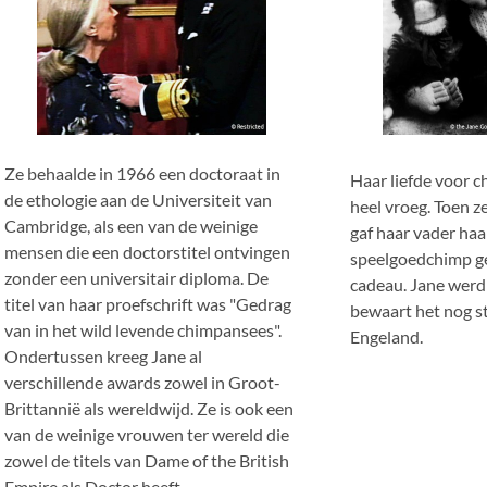
Ze behaalde in 1966 een doctoraat in
Haar liefde voor 
de ethologie aan de Universiteit van
heel vroeg. Toen z
Cambridge, als een van de weinige
gaf haar vader haa
mensen die een doctorstitel ontvingen
speelgoedchimp g
zonder een universitair diploma. De
cadeau. Jane werd 
titel van haar proefschrift was "Gedrag
bewaart het nog st
van in het wild levende chimpansees".
Engeland.
Ondertussen kreeg Jane al
verschillende awards zowel in Groot-
Brittannië als wereldwijd. Ze is ook een
van de weinige vrouwen ter wereld die
zowel de titels van Dame of the British
Empire als Doctor heeft.