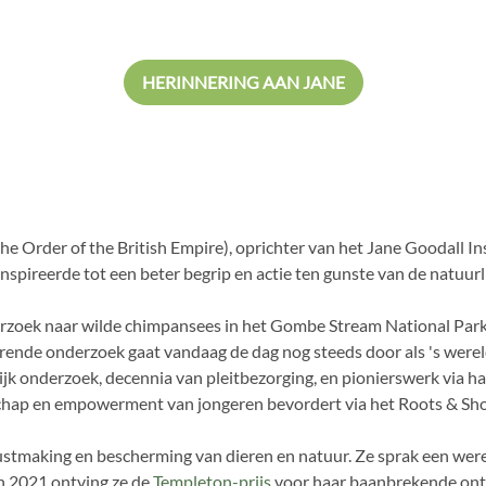
chil je wilt maken."
HERINNERING AAN JANE
 Order of the British Empire
), oprichter van het Jane Goodall 
spireerde tot een beter begrip en actie ten gunste van de natuurl
ek naar wilde chimpansees in het Gombe Stream National Park in T
erende onderzoek gaat vandaag de dag nog steeds door als 's were
k onderzoek, decennia van pleitbezorging, en pionierswerk via haar
chap en empowerment van jongeren bevordert via het Roots & S
wustmaking en bescherming van dieren en natuur. Ze sprak een wer
In 2021 ontving ze de
Templeton-prijs
voor haar baanbrekende ontde