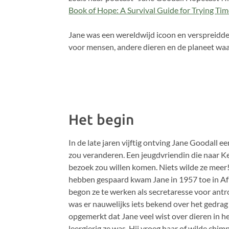
Book of Hope: A Survival Guide for Trying Ti
Jane was een wereldwijd icoon en verspreidde 
voor mensen, andere dieren en de planeet waa
Het begin
In de late jaren vijftig ontving Jane Goodall 
zou veranderen. Een jeugdvriendin die naar Ke
bezoek zou willen komen. Niets wilde ze meer
hebben gespaard kwam Jane in 1957 toe in Afr
begon ze te werken als secretaresse voor antro
was er nauwelijks iets bekend over het gedra
opgemerkt dat Jane veel wist over dieren in h
leergierig ze was. Hij vroeg haar of wilde ch