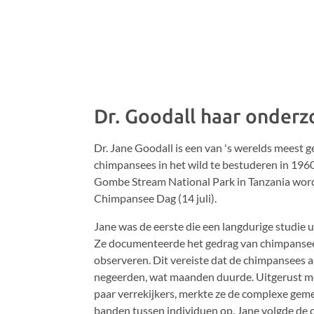
Dr. Goodall haar onderz
Dr. Jane Goodall is een van 's werelds mees
chimpansees in het wild te bestuderen in 1960.
Gombe Stream National Park in Tanzania word
Chimpansee Dag (14 juli).
Jane was de eerste die een langdurige studie u
Ze documenteerde het gedrag van chimpansee
observeren. Dit vereiste dat de chimpansees 
negeerden, wat maanden duurde. Uitgerust me
paar verrekijkers, merkte ze de complexe gem
banden tussen individuen op. Jane volgde de 