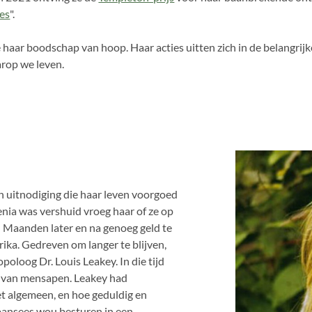
mes
".
haar boodschap van hoop. Haar acties uitten zich in de belangrijk
rop we leven.
een uitnodiging die haar leven voorgoed
nia was vershuid vroeg haar of ze op
! Maanden later en na genoeg geld te
ika. Gedreven om langer te blijven,
poloog Dr. Louis Leakey. In die tijd
g van mensapen. Leakey had
et algemeen, en hoe geduldig en
impansees wou besturen in een