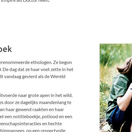
oek
t gerenommeerde ethologen. Ze begon
 De dag dat ze haar voet zette in het
t vandaag gevierd als de Wereld
itvoerde naar grote apen in het wild.
s door ze dagelijks maandenlang te
aan haar gewend raakten en haar
t een notitieboekje, potlood en een
eenschapsinteracties en hechte
chimpansees, op een respectvolle