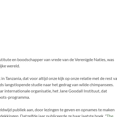
Institute en boodschapper van vrede van de Verenigde Naties, was
ijke wereld.
anzania, dat voor altijd onze kijk op onze relatie met de rest v
lds langstlopende studie naar het gedrag van wilde chimpansees.
 internationale organisatie, het Jane Goodall Instituut, dat
hoots-programma.
eldwijd publiek aan, door lezingen te geven en opnames te maken
kkingen. Datzelfde jaar publiceerde ze haar laatste boek, "
The