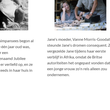
Jane's moeder, Vanne Morris-Goodall
chimpansees begon al
steunde Jane's dromen consequent. 
e één jaar oud was,
vergezelde Jane tijdens haar eerste
r een
verblijf in Afrika, omdat de Britse
enaamd Jubilee
autoriteiten het ongepast vonden da
er verliefd op, en ze
een jonge vrouw zo'n reis alleen zou
eeds in haar huis in
ondernemen.