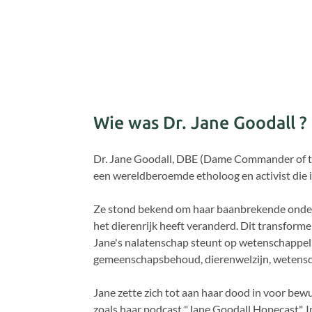
je moet beslissen wat voor vers
Wie was Dr. Jane Goodall ?
Dr. Jane Goodall, DBE (
Dame Commander of the
een wereldberoemde etholoog en activist die in
Ze stond bekend om haar baanbrekende onderzo
het dierenrijk heeft veranderd. Dit transform
Jane's nalatenschap steunt op wetenschappelij
gemeenschapsbehoud, dierenwelzijn, wetens
Jane zette zich tot aan haar dood in voor be
zoals haar podcast "Jane Goodall Hopecast". 