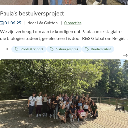
Paula's bestuiversproject
01-06-25
door
Léa Guitton
0
reacties
We zijn verheugd om aan te kondigen dat Paula, onze stagiaire
die biologie studeert, geselecteerd is door R&S Global om België
te vertegenwoordigen op hun retraite in Maleisië in september
Roots & Shoots
Natuurgesprek
Biodiversiteit
voor haar voorstel om een fantastisch project te lanceren om
hotspots voor bestuivers te creëren in Brussel deze laatste
maand! 🐝