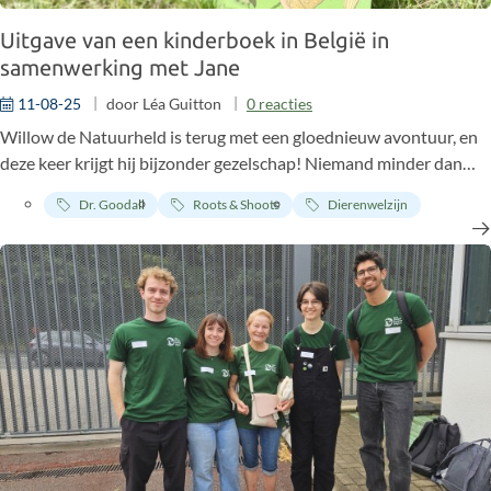
Uitgave van een kinderboek in België in
samenwerking met Jane
11-08-25
door
Léa Guitton
0
reacties
Willow de Natuurheld is terug met een gloednieuw avontuur, en
deze keer krijgt hij bijzonder gezelschap! Niemand minder dan
Jane Goodall, wereldberoemde biologe, antropologe en pionier in
Dr. Goodall
Roots & Shoots
Dierenwelzijn
het onderzoek naar chimpansees. Het boek, dat tot stand kwam
in samenwerking met het Jane Goodall Institute Belgium, neemt
kinderen vanaf 5 jaar mee naar de weelderige jungle van Tanzania.