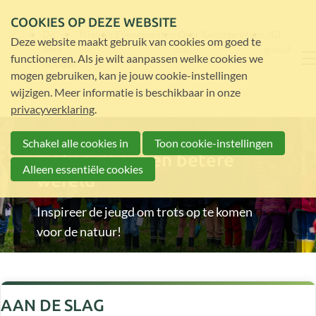
COOKIES OP DEZE WEBSITE
Dr.
Nieuws
Evenementen
Over
Getuigenissen
JGI
Deze website maakt gebruik van cookies om goed te
Jane
ons
global
functioneren. Als je wilt aanpassen welke cookies we
Goodall
mogen gebruiken, kan je jouw cookie-instellingen
wijzigen. Meer informatie is beschikbaar in onze
privacyverklaring
.
Iedereen kan het verschil
Schakel alle cookies in
Toon cookie-instellingen
maken voor een betere
Alleen essentiële cookies
wereld
Inspireer de jeugd om trots op te komen
voor de natuur!
AAN DE SLAG