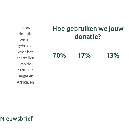
Hoe gebruiken we jouw
Jouw
donatie
donatie?
wordt
gebruikt
voor het
70%
17%
13%
herstellen
van de
natuur in
België en
Projecten
Roots
Administratie
Afrika, en
&
om hulp en
Shoots
bescherming
aan
chimpanzees
te bieden.
Nieuwsbrief
Wij vinden
het