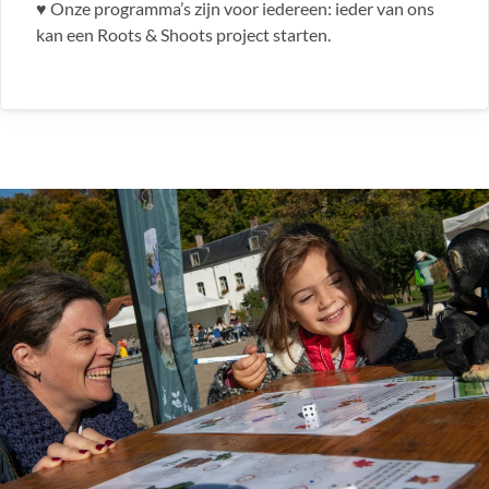
♥
Onze programma’s zijn voor iedereen: ieder van ons
kan een Roots & Shoots project starten
.