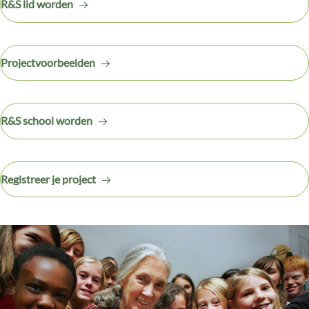
R&S lid worden
Projectvoorbeelden
R&S school worden
Registreer je project