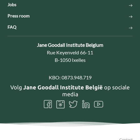
Jobs
Press room
FAQ
Contact:
Jane Goodall Institute Belgium
Adres:
Rue Keyenveld 66-11
B-1050 Ixelles
KBO:
0873.948.719
Volg
Jane Goodall Institute België
op sociale
media
Volg
Volg
Volg
Volg
Volg
ons
ons
ons
ons
ons
Facebook
Instagram
Twitter
LinkedIn
Youtube
Contact