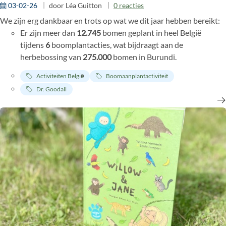
03-02-26
door
Léa Guitton
0
reacties
We zijn erg dankbaar en trots op wat we dit jaar hebben bereikt:
Er zijn meer dan
12.745
bomen geplant in heel België
tijdens
6
boomplantacties, wat bijdraagt aan de
herbebossing van
275.000
bomen in Burundi.
Onze inzet voor onderwijs en empowerment van jongeren
Activiteiten België
Boomaanplantactiviteit
heeft geleid tot
333
workshops met
6.923
kinderen in heel
Dr. Goodall
België, bijna een verdubbeling ten opzichte van vorig jaar!
We hebben meer dan
2000
euro aan donaties ontvangen
voor het helpen van de chimpansees en het ondersteunen
van ons werk in het Chimp Eden-opvangcentrum en het
Dindefelo-reservaat in Afrika. Aan onze huidige Chimp
Guardians, die het centrum regelmatig hebben gesteund,
betuigen we onze diepe dankbaarheid voor hun jaarlijkse
bijdrage aan deze missie.