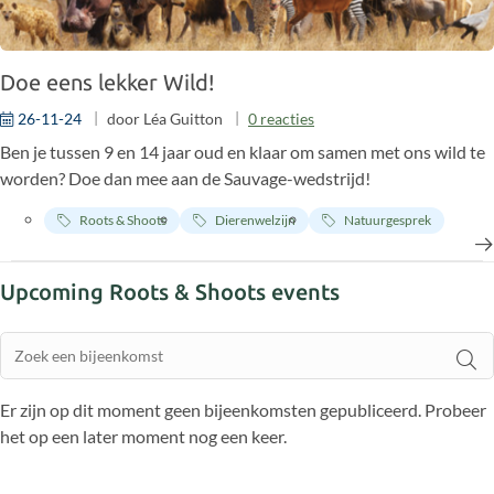
Chimpvoogden die de centra op een terugkerende basis
hebben gesteund, oneindig dankbaar om deel uit te maken
van deze missie jaar na jaar.
Doe eens lekker Wild!
26-11-24
door
Léa Guitton
0
reacties
Ben je tussen 9 en 14 jaar oud en klaar om samen met ons wild te
worden? Doe dan mee aan de Sauvage-wedstrijd!
Roots & Shoots
Dierenwelzijn
Natuurgesprek
Upcoming Roots & Shoots events
Er zijn op dit moment geen bijeenkomsten gepubliceerd. Probeer
het op een later moment nog een keer.