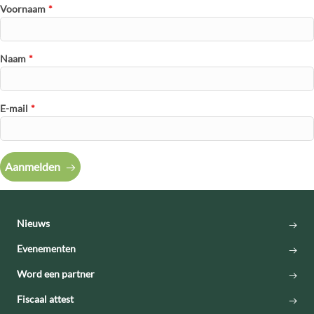
belangrijk
Voornaam
*
transparant
te zijn over
de impact
Naam
*
van uw
donatie. Een
volledig
overzicht
E-mail
*
van hoe je
donatie
wordt
gebruikt kan
Aanmelden
je nalezen in
ons
jaarrapport.
Nieuws
Evenementen
Word een partner
Fiscaal attest