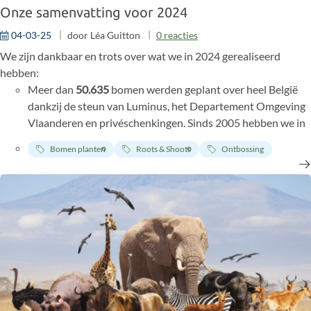
Onze samenvatting voor 2024
04-03-25
door
Léa Guitton
0
reacties
We zijn dankbaar en trots over wat we in 2024 gerealiseerd
hebben:
Meer dan
50.635
bomen werden geplant over heel België
dankzij de steun van Luminus, het Departement Omgeving
Vlaanderen en privéschenkingen. Sinds 2005 hebben we in
België meer dan
170.000
bomen geplant of helpen planten
Bomen planten
Roots & Shoots
Ontbossing
tijdens 38 Forest in One
Day boomplantacties.
Onze inzet voor onderwijs en empowerment van de jeugd
heeft ertoe geleid dat we
219
workshops hebben gegeven
aan
3.805
kinderen in heel België. We maakten 5
nieuwe
bordspellen
over diverse milieuthema's voor kinderen van
lagere en middelbare school.
We ontvingen meer dan
1000€
aan donaties om
chimpansees te beschermen en om Chimp Eden en
Dindéfélo in Afrika te steunen. We zijn onze huidige